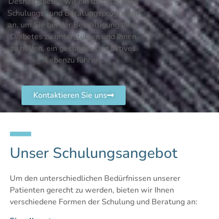
Deshalb bieten wir ein umfassendes
Schulungs- und Beratungsprogramm
an, um Sie bei der Bewältigung Ihres
Diabetes zu unterstützen und Ihnen
zu helfen, ein gesundes und aktives
Lebenzu führen.
Kontaktieren Sie uns
Unser Schulungsangebot
Um den unterschiedlichen Bedürfnissen unserer
Patienten gerecht zu werden, bieten wir Ihnen
verschiedene Formen der Schulung und Beratung an: