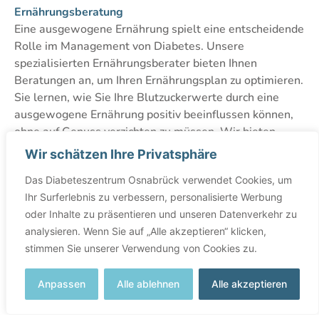
Ernährungsberatung
Eine ausgewogene Ernährung spielt eine entscheidende
Rolle im Management von Diabetes. Unsere
spezialisierten Ernährungsberater bieten Ihnen
Beratungen an, um Ihren Ernährungsplan zu optimieren.
Sie lernen, wie Sie Ihre Blutzuckerwerte durch eine
ausgewogene Ernährung positiv beeinflussen können,
ohne auf Genuss verzichten zu müssen. Wir bieten
sowohl Einzelberatungen als auch Gruppenworkshops
Wir schätzen Ihre Privatsphäre
zu verschiedenen Ernährungsthemen an.
Das Diabeteszentrum Osnabrück verwendet Cookies, um
Ihr Surferlebnis zu verbessern, personalisierte Werbung
oder Inhalte zu präsentieren und unseren Datenverkehr zu
analysieren. Wenn Sie auf „Alle akzeptieren“ klicken,
stimmen Sie unserer Verwendung von Cookies zu.
Anpassen
Alle ablehnen
Alle akzeptieren