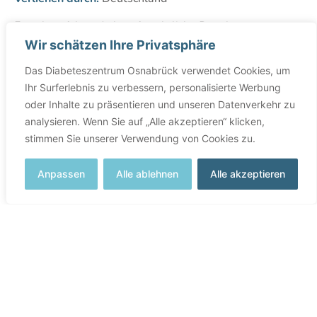
Es gelten folgende berufsrechtliche Regelungen:
Berufsrechtliche Regelungen finden Sie auf der Website
Wir schätzen Ihre Privatsphäre
der Ärztekammer Niedersachsen
Das Diabeteszentrum Osnabrück verwendet Cookies, um
Regelungen einsehbar unter:
http://www.aekn.de
Ihr Surferlebnis zu verbessern, personalisierte Werbung
Streitschlichtung
oder Inhalte zu präsentieren und unseren Datenverkehr zu
Wir sind nicht bereit oder verpflichtet, an
analysieren. Wenn Sie auf „Alle akzeptieren“ klicken,
Streitbeilegungsverfahren vor einer
stimmen Sie unserer Verwendung von Cookies zu.
Verbraucherschlichtungsstelle teilzunehmen.
Anpassen
Alle ablehnen
Alle akzeptieren
Haftung für Inhalte
Als Diensteanbieter sind wir gemäß § 7 Abs.1 DDG für
eigene Inhalte auf diesen Seiten nach den allgemeinen
Gesetzen verantwortlich. Nach §§ 8 bis 10 DDG sind
wir als Diensteanbieter jedoch nicht verpflichtet,
übermittelte oder gespeicherte fremde Informationen
zu überwachen oder nach Umständen zu forschen, die
auf eine rechtswidrige Tätigkeit hinweisen.