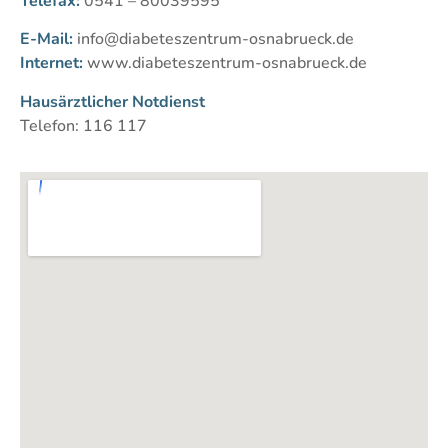
Telefax:
0541 – 80039595
E-Mail:
info@diabeteszentrum-osnabrueck.de
Internet:
www.diabeteszentrum-osnabrueck.de
Hausärztlicher Notdienst
Telefon: 116 117
Wir schätzen Ihre Privatsphäre
Das Diabeteszentrum Osnabrück verwendet Cookies, um
Ihr Surferlebnis zu verbessern, personalisierte Werbung
oder Inhalte zu präsentieren und unseren Datenverkehr zu
analysieren. Wenn Sie auf „Alle akzeptieren“ klicken,
stimmen Sie unserer Verwendung von Cookies zu.